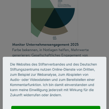
Monitor Unternehmensengagement 2025
Farbe bekennen, in Notlagen helfen, Mehrwerte
generieren: Gesellschaftliches Engagement von
Unternehmen im Wandel
Die Websites des Stifterverbandes und des Deutschen
Stiftungszentrums nutzen Online-Dienste von Dritten,
Die im Juni 2025 veröffentlichte Studie untersucht das
zum Beispiel zur Webanalyse, zum Abspielen von
gesellschaftliche Engagement von kleinen, mittleren
Audio- oder Videodateien und zum Bereitstellen einer
und großen Unternehmen in Deutschland und versucht
Kommentarfunktion. Ich bin damit einverstanden und
damit, ein möglichst repräsentatives und aktuelles Bild
kann meine Einwilligung jederzeit mit Wirkung für die
von der privatwirtschaftlich geförderten
Zukunft widerrufen oder ändern.
Engagementlandschaft zu zeichnen. Neben der Analyse
von Umfang, Formen und den wahrgenommenen