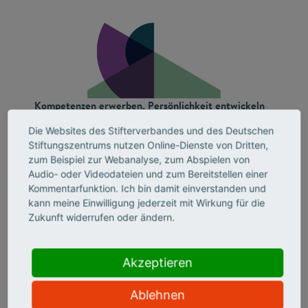
Kompetenzen erwerben, Persönlichkeit entwickeln
Welche Kompetenzen werden durch freiwilliges
Die Websites des Stifterverbandes und des Deutschen
Engagegement erworben? Und inwiefern unterscheidet
Stiftungszentrums nutzen Online-Dienste von Dritten,
sich dieser Lernprozess nach Engagementfeld oder Alter
zum Beispiel zur Webanalyse, zum Abspielen von
der Engagierten? Die im Rahmen der Studie
Audio- oder Videodateien und zum Bereitstellen einer
ausgewerteten Daten und Interviews mit Engagierten
Kommentarfunktion. Ich bin damit einverstanden und
liefern hierzu Erkenntnisse.
kann meine Einwilligung jederzeit mit Wirkung für die
Mehr Info & Download
Zukunft widerrufen oder ändern.
Akzeptieren
Ablehnen