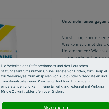
Unternehmensengagemen
Vorstellung einer neuen
Was kennzeichnet das U
Unternehmen? Wie passt 
zu langfristigen Engagem
Die Websites des Stifterverbandes und des Deutschen
Stiftungszentrums nutzen Online-Dienste von Dritten, zum Beispiel
14. März 2023
zur Webanalyse, zum Abspielen von Audio- oder Videodateien und
Online
zum Bereitstellen einer Kommentarfunktion. Ich bin damit
einverstanden und kann meine Einwilligung jederzeit mit Wirkung
für die Zukunft widerrufen oder ändern.
Trendbericht zur organisi
Akzeptieren