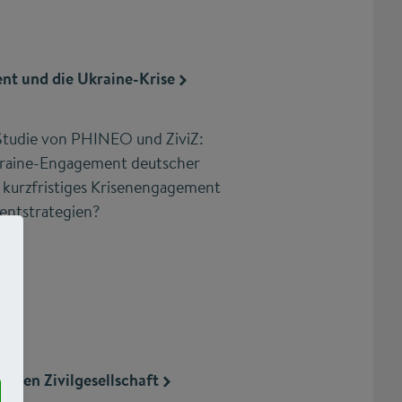
t und die Ukraine-Krise
 Studie von PHINEO und ZiviZ:
kraine-Engagement deutscher
kurzfristiges Krisenengagement
entstrategien?
erten Zivilgesellschaft