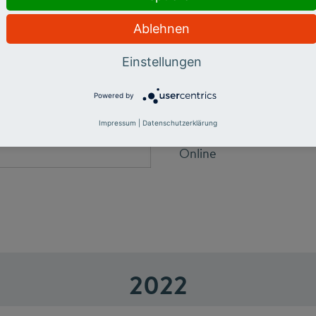
Ablehnen
Vorstellung erster Ergeb
In welchen Themenfeldern
Einstellungen
Zivilgesellschaft in Deut
entwickeln sich die Mitg
Powered by
Impressum
|
Datenschutzerklärung
7. März 2023
Online
2022