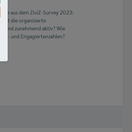
nisse aus dem ZiviZ-Survey 2023:
 ist die organisierte
schland zunehmend aktiv? W ie
lieds- und Engagiertenzahlen?