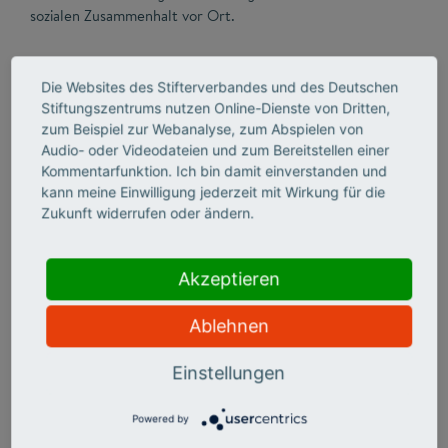
sozialen Zusammenhalt vor Ort.
Doch die meisten Vereine (90 Prozent) sind bislang nicht
Die Websites des Stifterverbandes und des Deutschen
oder nur wenig in lokale Bildungslandschaften eingebunden.
Stiftungszentrums nutzen Online-Dienste von Dritten,
Das Konzept der Bildungslandschaften ist 70 Prozent der
zum Beispiel zur Webanalyse, zum Abspielen von
gemeinnützigen Organisationen noch nicht einmal bekannt.
Audio- oder Videodateien und zum Bereitstellen einer
Aber auch andersherum bestehen Wissenslücken: Wie viele
Kommentarfunktion. Ich bin damit einverstanden und
bildungsrelevante Akteure es aus der Zivilgesellschaft vor
kann meine Einwilligung jederzeit mit Wirkung für die
Ort gibt, ist den meisten Kommunen nicht bekannt.
Zukunft widerrufen oder ändern.
Akzeptieren
Ablehnen
Einstellungen
Powered by