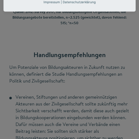
Impressum
|
Datenschutzerklärung
Quelle: ZiviZ-Survey 2017, nur bildungsbezogene Organisationen, die
Bildungsangebote bereitstellen, n=2.525 (gewichtet), davon fehlend:
515; *n<50
Handlungsempfehlungen
Um Potenziale von Bildungsakteuren in Zukunft nutzen zu
können, definiert die Studie Handlungsempfehlungen an
Politik und Zivilgesellschaft:
Vereinen, Stiftungen und anderen gemeinnützigen
Akteuren aus der Zivilgesellschaft sollte zukünftig mehr
Sichtbarkeit verschafft werden, damit diese auch gezielt
in Bildungskooperationen eingebunden werden können.
Dafür müssen auch die Vereine und Verbände einen
Beitrag leisten: Sie sollten sich stärker als
Bildungsakteure positionieren, um sichtbar zu werden.