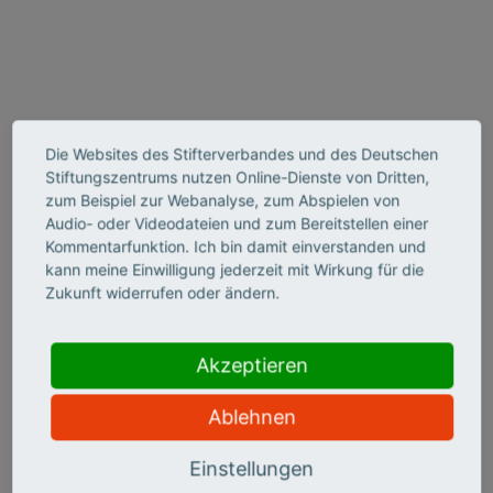
Verwaltung und organisierte
Die Websites des Stifterverbandes und des Deutschen
Zivilgesellschaft zwischen Kooperation
Stiftungszentrums nutzen Online-Dienste von Dritten,
zum Beispiel zur Webanalyse, zum Abspielen von
und Koexistenz
Audio- oder Videodateien und zum Bereitstellen einer
Kommentarfunktion. Ich bin damit einverstanden und
Im Fokus des Moduls steht die Frage, welche
kann meine Einwilligung jederzeit mit Wirkung für die
Kooperationstypen zwischen Verwaltung und organisierter
Zukunft widerrufen oder ändern.
Zivilgesellschaft in deutschen Kommunen vorherrschen.
Dazu wurden in den Handlungsfeldern der offenen Kinder-
und Jugendarbeit sowie der Altenhilfe qualitative
Akzeptieren
Interviews mit freien Trägern sowie Vertretern der
Verwaltung geführt.
Ablehnen
Besondere Berücksichtigung kam dabei der Frage von
Einstellungen
Machtbeziehungen zwischen Kommunen und