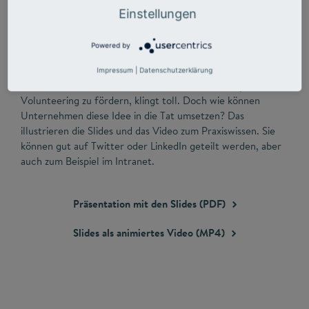
Einstellungen
Powered by
Impressum
|
Datenschutzerklärung
Die Idee, Future Skills und neue Ideen durch Corporate
Volunteering zu fördern, klingt toll. Doch wie können
Unternehmen diese Idee in die Tat umsetzen? Das
illustrieren die Slides und das Video zum Praxiswissen. Sie
können gut auf Twitter oder LinkedIn geteilt werden, aber
auch zum Beispiel im Intranet.
Präsentation mit den Slides
(PDF)
Slides als animiertes Video
(MP4)