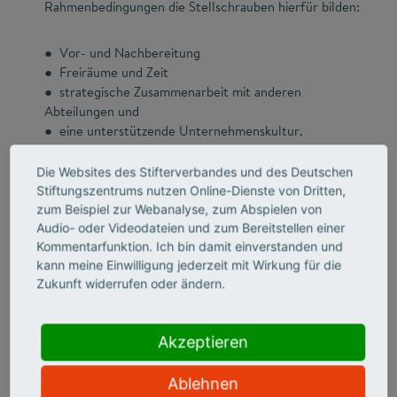
Rahmenbedingungen die Stellschrauben hierfür bilden:
● Vor- und Nachbereitung
● Freiräume und Zeit
● strategische Zusammenarbeit mit anderen
Abteilungen und
● eine unterstützende Unternehmenskultur.
Die Websites des Stifterverbandes und des Deutschen
Neben Praxistipps und Praxisbeispielen enthält der
Stiftungszentrums nutzen Online-Dienste von Dritten,
Praxisleitfaden Hinweise zu weiterführenden Materialien
zum Beispiel zur Webanalyse, zum Abspielen von
zum Thema, zum Beispiel zum Workshop-Kit "Collaborate
Audio- oder Videodateien und zum Bereitstellen einer
for Impact" und spannenden Podcasts.
Kommentarfunktion. Ich bin damit einverstanden und
kann meine Einwilligung jederzeit mit Wirkung für die
Zukunft widerrufen oder ändern.
Akzeptieren
Ablehnen