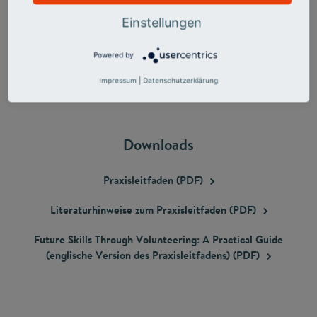
Einstellungen
Powered by
Impressum
|
Datenschutzerklärung
Downloads
Praxisleitfaden
(PDF)
Literaturhinweise zum Praxisleitfaden
(PDF)
Future Skills Through Volunteering: A Practical Guide
(englische Version des Praxisleitfadens)
(PDF)