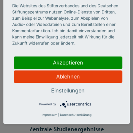
Engagements
Die Websites des Stifterverbandes und des Deutschen
● Motive und sonstige Treiber des Engagements
Stiftungszentrums nutzen Online-Dienste von Dritten,
● Vereinbarkeit mit Familie, Freizeit und Beruf
zum Beispiel zur Webanalyse, zum Abspielen von
● Wahrgenommene Wertschätzung und
Audio- oder Videodateien und zum Bereitstellen einer
Rahmenbedingungen des Engagements
Kommentarfunktion. Ich bin damit einverstanden und
Ergänzend zu der Befragung wurden Interviews mit
kann meine Einwilligung jederzeit mit Wirkung für die
zentralen Stakeholdern sowie interaktive
Zukunft widerrufen oder ändern.
Beteiligungsformate vor Ort durchgeführt.
Akzeptieren
Handlungsempfehlungen:
Aus den Ergebnissen der Ist-
Analyse und der Meinungserhebung wurden die
Ablehnen
vielversprechendsten Maßnahmen abgeleitet. Diese
Maßnahmen wurden in konkrete und detaillierte
Handlungsempfehlungen überführt und dabei nach
Einstellungen
kommunaler und Landesebene unterschieden.
Powered by
Impressum
|
Datenschutzerklärung
Zentrale Studienergebnisse