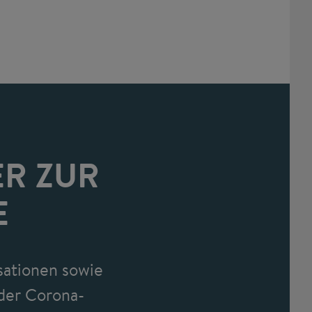
R ZUR
E
isationen sowie
 der Corona-